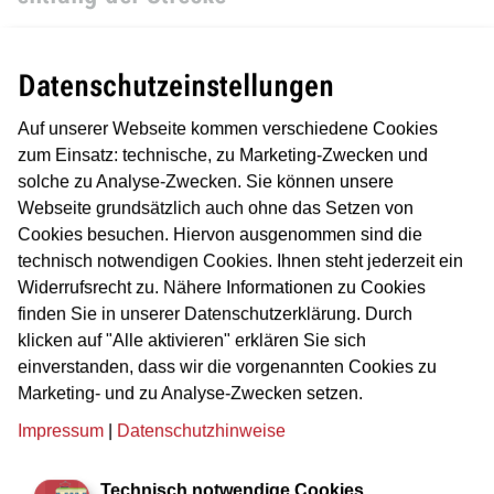
Datenschutzeinstellungen
Der Ebbelwei-Express fährt auf seinem rund 1-stündigen
Rundkurs durch die Stadt an zahlreichen Frankfurter
Auf unserer Webseite kommen verschiedene Cookies
Sehenswürdigkeiten entlang. Damit unsere Fahrgäste
zum Einsatz: technische, zu Marketing-Zwecken und
diese Sehenswürdigkeiten nicht nur optisch genießen
solche zu Analyse-Zwecken. Sie können unsere
können, haben wir einen Podcast produziert, der Sie auch
Webseite grundsätzlich auch ohne das Setzen von
akustisch auf Ihrer Sightseeing-Tour begleitet.
Cookies besuchen. Hiervon ausgenommen sind die
Alle Informationen zur Stadtrundfahrt aus dem Podcast
technisch notwendigen Cookies. Ihnen steht jederzeit ein
finden Sie zum Nachlesen und Anhören direkt hier auf der
Widerrufsrecht zu. Nähere Informationen zu Cookies
Seite nach Haltestellen sortiert. Je Haltestelle haben wir
finden Sie in unserer Datenschutzerklärung. Durch
die MP3-Audio-Dateien zum Anhören und die Texte zum
klicken auf "Alle aktivieren" erklären Sie sich
Mit- und Nachlesen auf der Webseite eingebunden.
einverstanden, dass wir die vorgenannten Cookies zu
Marketing- und zu Analyse-Zwecken setzen.
Direkt zum ersten Kapitel: Einleitung
Impressum
|
Datenschutzhinweise
Technisch notwendige Cookies