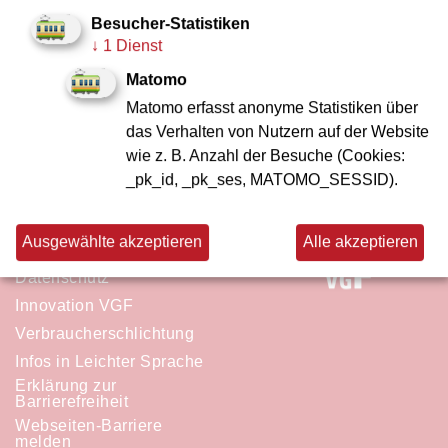
Hochdeutsch (ZIP)
Besucher-Statistiken
↓
1 Dienst
Hessisch (ZIP)
Matomo
Englisch (ZIP)
Matomo erfasst anonyme Statistiken über
das Verhalten von Nutzern auf der Website
wie z. B. Anzahl der Besuche (Cookies:
_pk_id, _pk_ses, MATOMO_SESSID).
Sightseeing in Frankfurt mit
Kontakt
der
Ausgewählte akzeptieren
Alle akzeptieren
Impressum
Datenschutz
Innovation VGF
Verbraucherschlichtung
Infos in Leichter Sprache
Erklärung zur
Barrierefreiheit
Webseiten-Barriere
melden