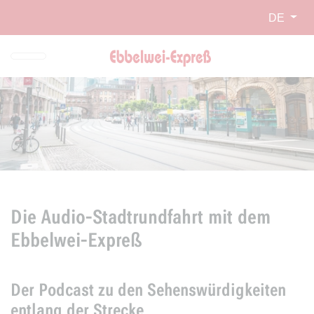
Direkt zur Hauptnavigation spr
Direkt zum Inhalt springen
Webseiten-Barriere melden
DE
Die Audio-Stadtrundfahrt mit dem
Ebbelwei-Expreß
Der Podcast zu den Sehenswürdigkeiten
entlang der Strecke