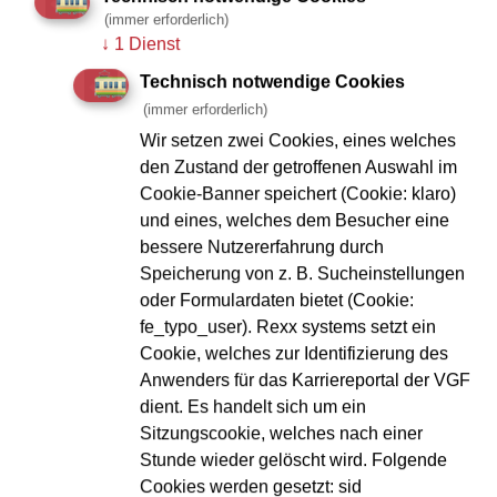
Kartenübersicht
(immer erforderlich)
↓
1 Dienst
Technisch notwendige Cookies
(immer erforderlich)
Wir setzen zwei Cookies, eines welches
den Zustand der getroffenen Auswahl im
Cookie-Banner speichert (Cookie: klaro)
und eines, welches dem Besucher eine
bessere Nutzererfahrung durch
Speicherung von z. B. Sucheinstellungen
oder Formulardaten bietet (Cookie:
fe_typo_user). Rexx systems setzt ein
Podcast herunterladen
Cookie, welches zur Identifizierung des
Anwenders für das Karriereportal der VGF
dient. Es handelt sich um ein
Sitzungscookie, welches nach einer
Sie können auch den gesamten Podcast, mit allen
Stunde wieder gelöscht wird. Folgende
Kapiteln, herunterladen.
Cookies werden gesetzt: sid